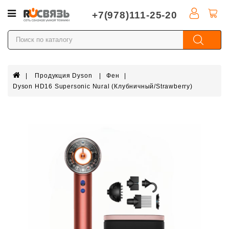
Категории
+7(978)111-25-20
Apple
iPhone
Смартфоны
Продукция Dyson
Фен
Xiaomi
Dyson HD16 Supersonic Nural (Клубничный/Strawberry)
Продукция
Dyson
Apple
Watch
Xiaomi
Watch
TV
приставки