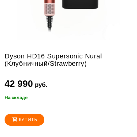
Apple
AirPods
Apple
Аксессуары
Яндекс
станции
Dyson HD16 Supersonic Nural
(Клубничный/Strawberry)
ДОСТАВКА
ГАРАНТИЯ
42 990
руб.
КОНТАКТЫ
На складе
КУПИТЬ