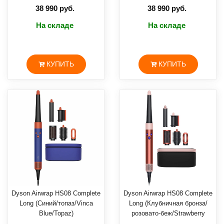
/Topaz Orange)
38 990 руб.
38 990 руб.
На складе
На складе
КУПИТЬ
КУПИТЬ
Dyson Airwrap HS08 Complete
Dyson Airwrap HS08 Complete
Long (Синий/топаз/Vinca
Long (Клубничная бронза/
Blue/Topaz)
розовато-беж/Strawberry
Bronze/Blush Pink)