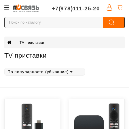
Категории
+7(978)111-25-20
Apple
iPhone
Смартфоны
TV приставки
Xiaomi
TV приставки
Продукция
Dyson
По популярности (убывание)
Apple
Watch
Xiaomi
Watch
TV
приставки